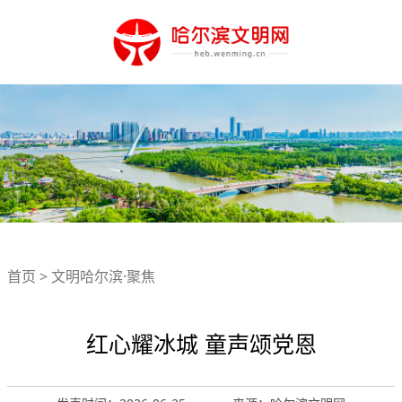
首页
>
文明哈尔滨·聚焦
红心耀冰城 童声颂党恩