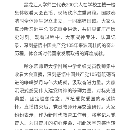
黑龙江大学师生代表200余人在学校主楼一楼
集体收看大会直播，现场秩序庄重肃穆。国歌奏
响时全体师生起立肃立，一同高唱国歌。大家认
真聆听习近平总书记重要讲话，共同见证庄严历
史时刻。观看过程中，大家凝神专注、认真记
录，深刻感悟中国共产党105年来波澜壮阔的奋斗
历程，体会新时代国家发展取得的辉煌成就。
哈尔滨师范大学附属中学组织党员教师集中
收看大会直播，深刻感悟中国共产党105载砥砺奋
进的峥嵘岁月与伟大成就，汲取奋进力量。大家
沉浸式感受伟大建党精神的磅礴力量，对标先进
典型，坚定理想信念，厚植爱党爱国的赤诚情
怀。直播结束后，党员教师开展交流研讨。大家
纷纷表示，作为新时代教育工作者，将牢记为党
育人、为国育才的初心使命，把此次学习感悟转