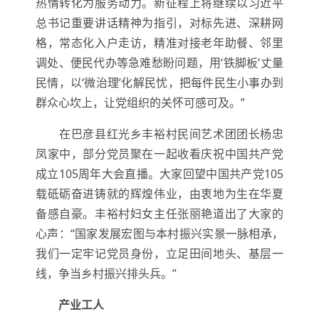
热情转化为服务动力。新征程上将继续以习近平
总书记重要讲话精神为指引，对标先进、深耕网
格，常态化入户走访，精准对接老年助餐、邻里
调处、便民代办等急难愁盼问题，用‘铁脚板’丈量
民情，以‘微治理’化解民忧，把每件民生小事办到
群众心坎上，让党组织的关怀可感可及。”
在巴彦县红光乡丰裕村民间艺术团团长杨忠
凤家中，部分党员聚在一起收看庆祝中国共产党
成立105周年大会直播。大家回望中国共产党105
载砥砺奋进铸就的辉煌伟业，由衷地为生在华夏
备感自豪。丰裕村妇女主任张丽艳道出了大家的
心声：“国家发展宏图与本村振兴实景一脉相承，
我们一定牢记党员身份，立足田间地头、基层一
线，争当乡村振兴排头兵。”
产业工人