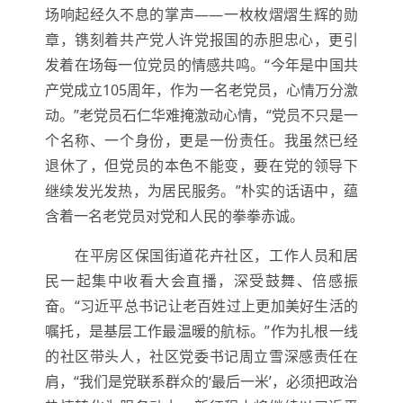
场响起经久不息的掌声——一枚枚熠熠生辉的勋
章，镌刻着共产党人许党报国的赤胆忠心，更引
发着在场每一位党员的情感共鸣。“今年是中国共
产党成立105周年，作为一名老党员，心情万分激
动。”老党员石仁华难掩激动心情，“党员不只是一
个名称、一个身份，更是一份责任。我虽然已经
退休了，但党员的本色不能变，要在党的领导下
继续发光发热，为居民服务。”朴实的话语中，蕴
含着一名老党员对党和人民的拳拳赤诚。
在平房区保国街道花卉社区，工作人员和居
民一起集中收看大会直播，深受鼓舞、倍感振
奋。“习近平总书记让老百姓过上更加美好生活的
嘱托，是基层工作最温暖的航标。”作为扎根一线
的社区带头人，社区党委书记周立雪深感责任在
肩，“我们是党联系群众的‘最后一米’，必须把政治