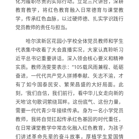
化为履职尽责的实际行动。立足三尺讲台，深耕
教育教学，将红色教育融入日常德育与课堂教
学，传承红色血脉，以过硬师德、扎实学识践行
党员教师的责任与担当。
哈尔滨新区花园小学校全体党员教师和学生
代表集中收看了大会直播实况，大家认真聆听习
近平总书记重要讲话，深入领会核心要义和精神
实质。教师汤雯雯表示：“105载风雨兼程、砥砺
奋进，一代代共产党人拼搏奉献、矢志不渝，才
有了如今国泰民安、繁荣昌盛的大好局面。此
刻，‘我们自信，我们前行，看中华儿女走向新的
天地’这句歌词萦绕耳畔。这份底气、这份力量，
需要一代代青少年接续传承。身为一名小学党员
教师，我将自觉扛起传承红色基因的时代重任，
在日常课堂教学中常态化融入红色教育，为孩子
们讲述革命先辈的奋斗故事，厚植学生爱国情